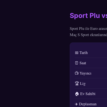
Sport Plu v
Sport Plu ile Euro ara
Maç S Sport ekranlarınd
📅 Tarih
⏰ Saat
📺 Yayıncı
🏆 Lig
🏠 Ev Sahibi
✈️ Deplasman