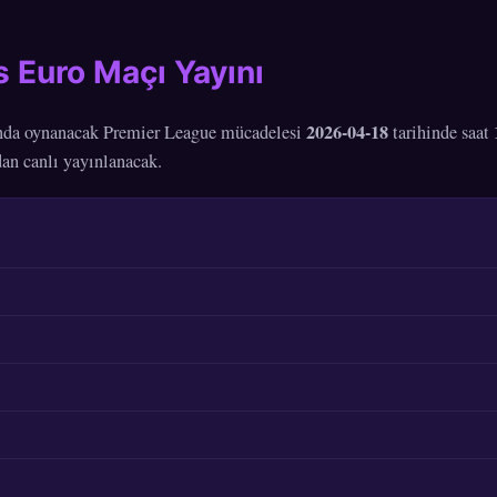
s Euro Maçı Yayını
2026-04-18
sında oynanacak Premier League mücadelesi
tarihinde saat
an canlı yayınlanacak.