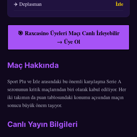
İzle
✈️ Deplasman
🎯 Raxcasino Üyeleri Maçı Canlı İzleyebilir
→ Üye Ol
Maç Hakkında
Sport Plu ve İzle arasındaki bu önemli karşılaşma Serie A
sezonunun kritik maçlarından biri olarak kabul ediliyor. Her
iki takımın da puan tablosundaki konumu açısından maçın
sonucu büyük önem taşıyor.
Canlı Yayın Bilgileri