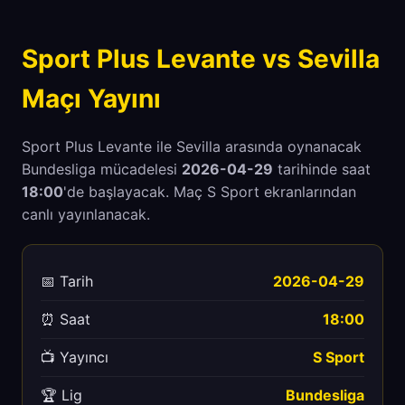
Sport Plus Levante vs Sevilla
Maçı Yayını
Sport Plus Levante ile Sevilla arasında oynanacak
Bundesliga mücadelesi
2026-04-29
tarihinde saat
18:00
'de başlayacak. Maç S Sport ekranlarından
canlı yayınlanacak.
📅 Tarih
2026-04-29
⏰ Saat
18:00
📺 Yayıncı
S Sport
🏆 Lig
Bundesliga