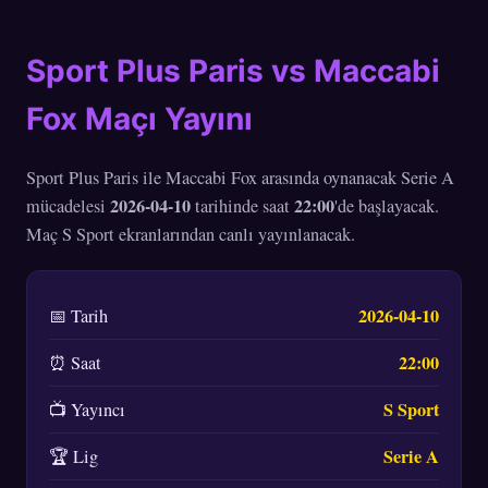
Sport Plus Paris vs Maccabi
Fox Maçı Yayını
Sport Plus Paris ile Maccabi Fox arasında oynanacak Serie A
2026-04-10
22:00
mücadelesi
tarihinde saat
'de başlayacak.
Maç S Sport ekranlarından canlı yayınlanacak.
2026-04-10
📅 Tarih
22:00
⏰ Saat
S Sport
📺 Yayıncı
Serie A
🏆 Lig