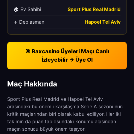
🏠 Ev Sahibi
Sport Plus Real Madrid
✈️ Deplasman
Hapoel Tel Aviv
🎯 Raxcasino Üyeleri Maçı Canlı
İzleyebilir → Üye Ol
Maç Hakkında
Sport Plus Real Madrid ve Hapoel Tel Aviv
arasındaki bu önemli karşılaşma Serie A sezonunun
kritik maçlarından biri olarak kabul ediliyor. Her iki
takımın da puan tablosundaki konumu açısından
maçın sonucu büyük önem taşıyor.