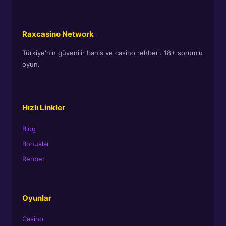
Raxcasino Network
Türkiye'nin güvenilir bahis ve casino rehberi. 18+ sorumlu
oyun.
Hızlı Linkler
Blog
Bonuslar
Rehber
Oyunlar
Casino