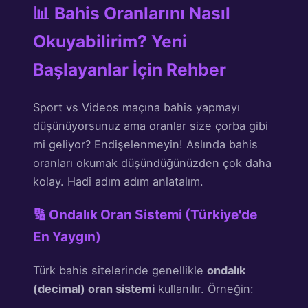
📊 Bahis Oranlarını Nasıl
Okuyabilirim? Yeni
Başlayanlar İçin Rehber
Sport vs Videos maçına bahis yapmayı
düşünüyorsunuz ama oranlar size çorba gibi
mi geliyor? Endişelenmeyin! Aslında bahis
oranları okumak düşündüğünüzden çok daha
kolay. Hadi adım adım anlatalım.
🔢 Ondalık Oran Sistemi (Türkiye'de
En Yaygın)
Türk bahis sitelerinde genellikle
ondalık
(decimal) oran sistemi
kullanılır. Örneğin: