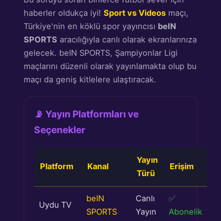
haberler oldukça iyi!
Sport vs Videos
maçı,
Türkiye'nin en köklü spor yayıncısı
beIN
SPORTS
aracılığıyla canlı olarak ekranlarınıza
gelecek. beIN SPORTS, Şampiyonlar Ligi
maçlarını düzenli olarak yayınlamakta olup bu
maçı da geniş kitlelere ulaştıracak.
📡 Yayın Platformları ve
Seçenekler
Yayın
Platform
Kanal
Erişim
Türü
beIN
Canlı
✅
Uydu TV
SPORTS
Yayın
Abonelik