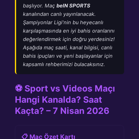
başlıyor. Maç
beIN SPORTS
kanalından canlı yayınlanacak.
Şampiyonlar Ligi'nin bu heyecanlı
karşılaşmasında en iyi bahis oranlarını
değerlendirmek için doğru yerdesiniz!
Aşağıda maç saati, kanal bilgisi, canlı
bahis ipuçları ve yeni başlayanlar için
kapsamlı rehberimizi bulacaksınız.
⚽ Sport vs Videos Maçı
Hangi Kanalda? Saat
Kaçta? – 7 Nisan 2026
📋 Maç Özet Kartı