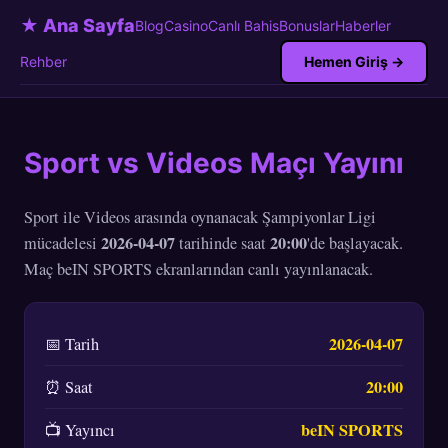
★ Ana Sayfa
Blog
Casino
Canlı Bahis
Bonuslar
Haberler
Rehber
Hemen Giriş →
Sport vs Videos Maçı Yayını
Sport ile Videos arasında oynanacak Şampiyonlar Ligi
2026-04-07
20:00
mücadelesi
tarihinde saat
'de başlayacak.
Maç beIN SPORTS ekranlarından canlı yayınlanacak.
2026-04-07
📅 Tarih
20:00
⏰ Saat
beIN SPORTS
📺 Yayıncı