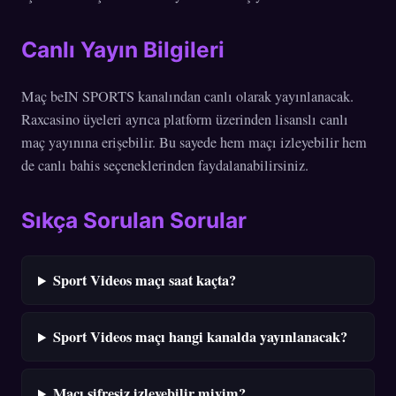
Canlı Yayın Bilgileri
Maç beIN SPORTS kanalından canlı olarak yayınlanacak.
Raxcasino üyeleri ayrıca platform üzerinden lisanslı canlı
maç yayınına erişebilir. Bu sayede hem maçı izleyebilir hem
de canlı bahis seçeneklerinden faydalanabilirsiniz.
Sıkça Sorulan Sorular
Sport Videos maçı saat kaçta?
Sport Videos maçı hangi kanalda yayınlanacak?
Maçı şifresiz izleyebilir miyim?