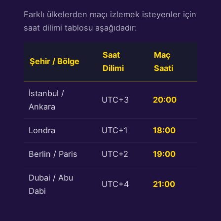
Farklı ülkelerden maçı izlemek isteyenler için
saat dilimi tablosu aşağıdadır:
Saat
Maç
Şehir / Bölge
Dilimi
Saati
İstanbul /
UTC+3
20:00
Ankara
Londra
UTC+1
18:00
Berlin / Paris
UTC+2
19:00
Dubai / Abu
UTC+4
21:00
Dabi