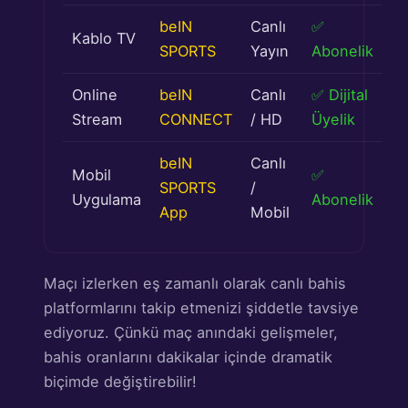
beIN
Canlı
✅
Kablo TV
SPORTS
Yayın
Abonelik
Online
beIN
Canlı
✅ Dijital
Stream
CONNECT
/ HD
Üyelik
beIN
Canlı
Mobil
✅
SPORTS
/
Uygulama
Abonelik
App
Mobil
Maçı izlerken eş zamanlı olarak canlı bahis
platformlarını takip etmenizi şiddetle tavsiye
ediyoruz. Çünkü maç anındaki gelişmeler,
bahis oranlarını dakikalar içinde dramatik
biçimde değiştirebilir!