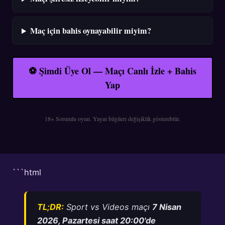
Maç için bahis oynayabilir miyim?
⚽ Şimdi Üye Ol — Maçı Canlı İzle + Bahis
Yap
18+ Sorumlu oyun. Yayın bilgileri değişiklik gösterebilir.
```html
TL;DR:
Sport vs Videos maçı
7 Nisan
2026, Pazartesi saat 20:00'de