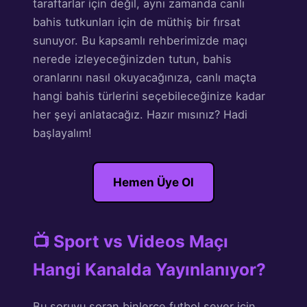
taraftarlar için değil, aynı zamanda canlı
bahis tutkunları için de müthiş bir fırsat
sunuyor. Bu kapsamlı rehberimizde maçı
nerede izleyeceğinizden tutun, bahis
oranlarını nasıl okuyacağınıza, canlı maçta
hangi bahis türlerini seçebileceğinize kadar
her şeyi anlatacağız. Hazır mısınız? Hadi
başlayalım!
Hemen Üye Ol
📺 Sport vs Videos Maçı
Hangi Kanalda Yayınlanıyor?
Bu soruyu soran binlerce futbol sever için