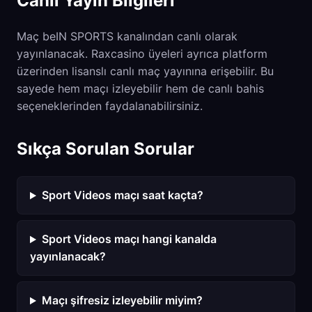
Canlı Yayın Bilgileri
Maç beIN SPORTS kanalından canlı olarak
yayınlanacak. Raxcasino üyeleri ayrıca platform
üzerinden lisanslı canlı maç yayınına erişebilir. Bu
sayede hem maçı izleyebilir hem de canlı bahis
seçeneklerinden faydalanabilirsiniz.
Sıkça Sorulan Sorular
Sport Videos maçı saat kaçta?
Sport Videos maçı hangi kanalda
yayınlanacak?
Maçı şifresiz izleyebilir miyim?