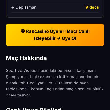
✈️ Deplasman
Videos
🎯 Raxcasino Üyeleri Maçı Canlı
İzleyebilir → Üye Ol
Maç Hakkında
Sport ve Videos arasındaki bu önemli karşılaşma
Şampiyonlar Ligi sezonunun kritik maçlarından biri
olarak kabul ediliyor. Her iki takımın da puan
tablosundaki konumu açısından maçın sonucu büyük
önem taşıyor.