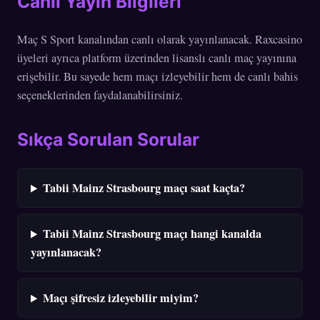
Canlı Yayın Bilgileri
Maç S Sport kanalından canlı olarak yayınlanacak. Raxcasino
üyeleri ayrıca platform üzerinden lisanslı canlı maç yayınına
erişebilir. Bu sayede hem maçı izleyebilir hem de canlı bahis
seçeneklerinden faydalanabilirsiniz.
Sıkça Sorulan Sorular
Tabii Mainz Strasbourg maçı saat kaçta?
Tabii Mainz Strasbourg maçı hangi kanalda
yayınlanacak?
Maçı şifresiz izleyebilir miyim?