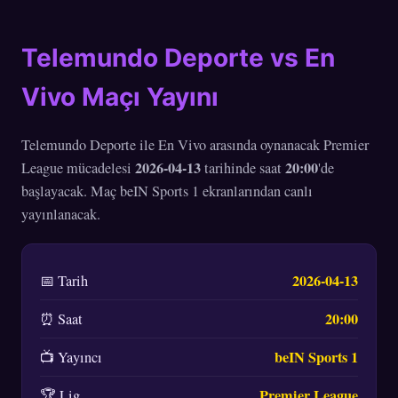
Telemundo Deporte vs En
Vivo Maçı Yayını
Telemundo Deporte ile En Vivo arasında oynanacak Premier
2026-04-13
20:00
League mücadelesi
tarihinde saat
'de
başlayacak. Maç beIN Sports 1 ekranlarından canlı
yayınlanacak.
2026-04-13
📅 Tarih
20:00
⏰ Saat
beIN Sports 1
📺 Yayıncı
Premier League
🏆 Lig