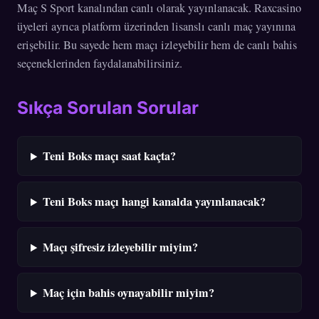
Maç S Sport kanalından canlı olarak yayınlanacak. Raxcasino
üyeleri ayrıca platform üzerinden lisanslı canlı maç yayınına
erişebilir. Bu sayede hem maçı izleyebilir hem de canlı bahis
seçeneklerinden faydalanabilirsiniz.
Sıkça Sorulan Sorular
Teni Boks maçı saat kaçta?
Teni Boks maçı hangi kanalda yayınlanacak?
Maçı şifresiz izleyebilir miyim?
Maç için bahis oynayabilir miyim?