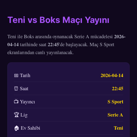
Teni vs Boks Maçı Yayını
2026-
Teni ile Boks arasında oynanacak Serie A mücadelesi
04-14
22:45
tarihinde saat
'de başlayacak. Maç S Sport
ekranlarından canlı yayınlanacak.
2026-04-14
📅 Tarih
22:45
⏰ Saat
S Sport
📺 Yayıncı
Serie A
🏆 Lig
Teni
🏠 Ev Sahibi