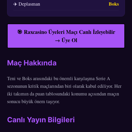
Boks
✈️ Deplasman
🎯 Raxcasino Üyeleri Maçı Canlı İzleyebilir
→ Üye Ol
Maç Hakkında
Teni ve Boks arasındaki bu önemli karşılaşma Serie A
sezonunun kritik maçlarından biri olarak kabul ediliyor. Her
iki takımın da puan tablosundaki konumu açısından maçın
sonucu büyük önem taşıyor.
Canlı Yayın Bilgileri