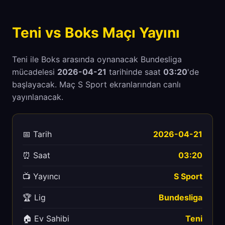
Teni vs Boks Maçı Yayını
Teni ile Boks arasında oynanacak Bundesliga
mücadelesi
2026-04-21
tarihinde saat
03:20
'de
başlayacak. Maç S Sport ekranlarından canlı
yayınlanacak.
📅 Tarih
2026-04-21
⏰ Saat
03:20
📺 Yayıncı
S Sport
🏆 Lig
Bundesliga
🏠 Ev Sahibi
Teni