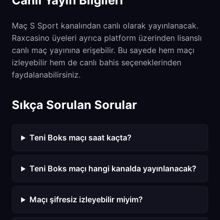
Canlı Yayın Bilgileri
Maç S Sport kanalından canlı olarak yayınlanacak.
Raxcasino üyeleri ayrıca platform üzerinden lisanslı
canlı maç yayınına erişebilir. Bu sayede hem maçı
izleyebilir hem de canlı bahis seçeneklerinden
faydalanabilirsiniz.
Sıkça Sorulan Sorular
Teni Boks maçı saat kaçta?
Teni Boks maçı hangi kanalda yayınlanacak?
Maçı şifresiz izleyebilir miyim?