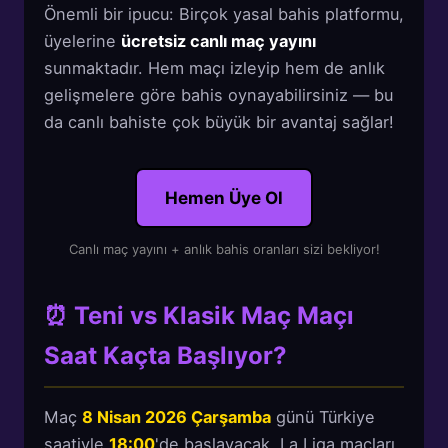
Önemli bir ipucu: Birçok yasal bahis platformu,
üyelerine
ücretsiz canlı maç yayını
sunmaktadır. Hem maçı izleyip hem de anlık
gelişmelere göre bahis oynayabilirsiniz — bu
da canlı bahiste çok büyük bir avantaj sağlar!
Hemen Üye Ol
Canlı maç yayını + anlık bahis oranları sizi bekliyor!
⏰ Teni vs Klasik Maç Maçı
Saat Kaçta Başlıyor?
Maç
8 Nisan 2026 Çarşamba
günü Türkiye
saatiyle
18:00
'de başlayacak. La Liga maçları