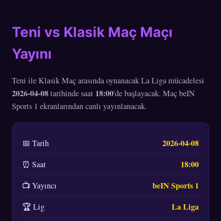
Teni vs Klasik Maç Maçı
Yayını
Teni ile Klasik Maç arasında oynanacak La Liga mücadelesi
2026-04-08
18:00
tarihinde saat
'de başlayacak. Maç beIN
Sports 1 ekranlarından canlı yayınlanacak.
2026-04-08
📅 Tarih
18:00
⏰ Saat
beIN Sports 1
📺 Yayıncı
La Liga
🏆 Lig