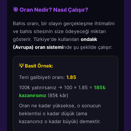
🎯 Oran Nedir? Nasıl Çalışır?
Bahis oranı, bir olayın gerçekleşme ihtimalini
ve bahis sitesinin size ödeyeceği miktarı
gösterir. Türkiye'de kullanılan
ondalık
(Avrupa) oran sistemi
nde şu şekilde çalışır:
💡 Basit Örnek:
Teni galibiyeti oranı:
1.85
100₺ yatırırsanız → 100 × 1.85 =
185₺
kazanırsınız
(85₺ kâr)
Oran ne kadar yüksekse, o sonucun
beklentisi o kadar düşük (ama
kazancınız o kadar büyük) demektir.