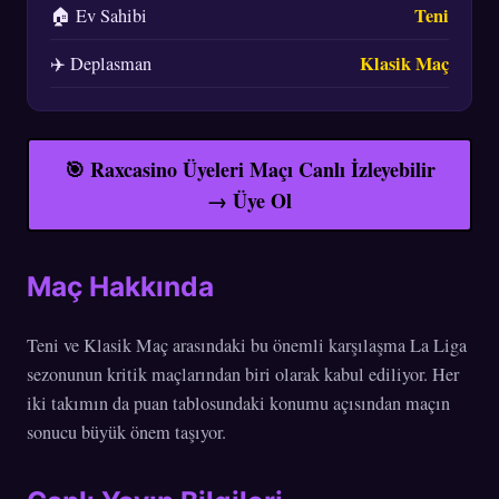
Teni
🏠 Ev Sahibi
Klasik Maç
✈️ Deplasman
🎯 Raxcasino Üyeleri Maçı Canlı İzleyebilir
→ Üye Ol
Maç Hakkında
Teni ve Klasik Maç arasındaki bu önemli karşılaşma La Liga
sezonunun kritik maçlarından biri olarak kabul ediliyor. Her
iki takımın da puan tablosundaki konumu açısından maçın
sonucu büyük önem taşıyor.