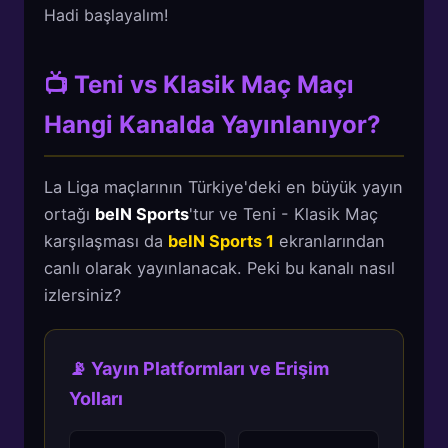
Hadi başlayalım!
📺 Teni vs Klasik Maç Maçı
Hangi Kanalda Yayınlanıyor?
La Liga maçlarının Türkiye'deki en büyük yayın
ortağı
beIN Sports
'tur ve Teni - Klasik Maç
karşılaşması da
beIN Sports 1
ekranlarından
canlı olarak yayınlanacak. Peki bu kanalı nasıl
izlersiniz?
📡 Yayın Platformları ve Erişim
Yolları