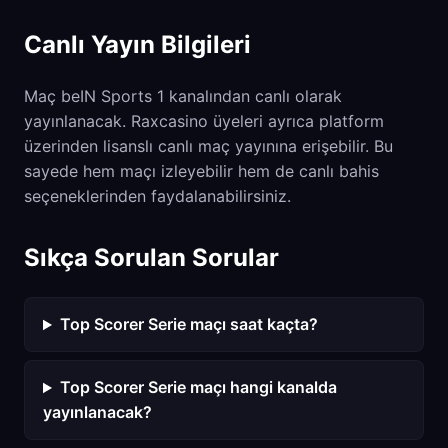
Canlı Yayın Bilgileri
Maç beIN Sports 1 kanalından canlı olarak
yayınlanacak. Raxcasino üyeleri ayrıca platform
üzerinden lisanslı canlı maç yayınına erişebilir. Bu
sayede hem maçı izleyebilir hem de canlı bahis
seçeneklerinden faydalanabilirsiniz.
Sıkça Sorulan Sorular
Top Scorer Serie maçı saat kaçta?
Top Scorer Serie maçı hangi kanalda
yayınlanacak?