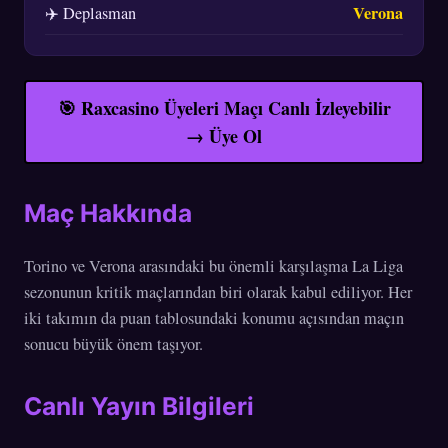
Verona
✈️ Deplasman
🎯 Raxcasino Üyeleri Maçı Canlı İzleyebilir
→ Üye Ol
Maç Hakkında
Torino ve Verona arasındaki bu önemli karşılaşma La Liga
sezonunun kritik maçlarından biri olarak kabul ediliyor. Her
iki takımın da puan tablosundaki konumu açısından maçın
sonucu büyük önem taşıyor.
Canlı Yayın Bilgileri