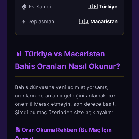
🏠 Ev Sahibi
🇹🇷 Türkiye
✈️ Deplasman
🇭🇺 Macaristan
📊 Türkiye vs Macaristan
Bahis Oranları Nasıl Okunur?
Bahis dünyasına yeni adım atıyorsanız,
oranların ne anlama geldiğini anlamak çok
önemli! Merak etmeyin, son derece basit.
Şimdi bu maç üzerinden size açıklayalım:
🔢 Oran Okuma Rehberi (Bu Maç İçin