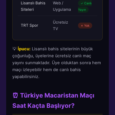
Lisanslı Bahis
Web /
✓ Canlı
Siteleri
Uygulama
Yayın
Ücretsiz
TRT Spor
✗ Yok
TV
💡
İpucu:
Lisanslı bahis sitelerinin büyük
çoğunluğu, üyelerine ücretsiz canlı maç
yayını sunmaktadır. Üye olduktan sonra hem
maçı izleyebilir hem de canlı bahis
yapabilirsiniz.
⏰ Türkiye Macaristan Maçı
Saat Kaçta Başlıyor?