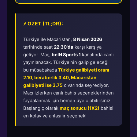
⚡ ÖZET (TL;DR):
Türkiye ile Macaristan,
8 Nisan 2026
tarihinde saat
22:30'da
karşı karşıya
geliyor. Maç,
beIN Sports 1
kanalında canlı
yayınlanacak. Türkiye'nin galip geleceği
bu müsabakada
Türkiye galibiyeti oranı
2.10, beraberlik 3.40, Macaristan
galibiyeti ise 3.75
civarında seyrediyor.
Maçı izlerken canlı bahis seçeneklerinden
faydalanmak için hemen üye olabilirsiniz.
Başlangıç olarak
maç sonucu (1X2)
bahisi
en kolay ve anlaşılır seçenek!