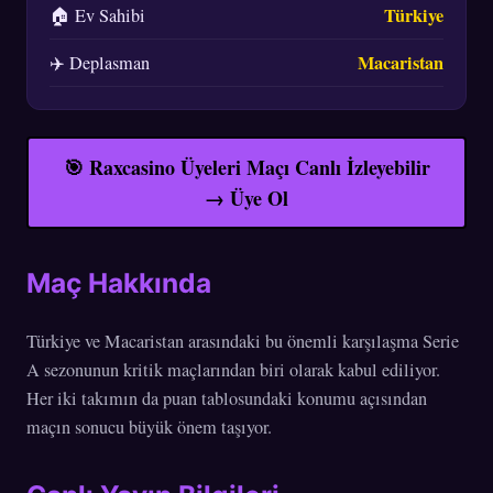
Türkiye
🏠 Ev Sahibi
Macaristan
✈️ Deplasman
🎯 Raxcasino Üyeleri Maçı Canlı İzleyebilir
→ Üye Ol
Maç Hakkında
Türkiye ve Macaristan arasındaki bu önemli karşılaşma Serie
A sezonunun kritik maçlarından biri olarak kabul ediliyor.
Her iki takımın da puan tablosundaki konumu açısından
maçın sonucu büyük önem taşıyor.