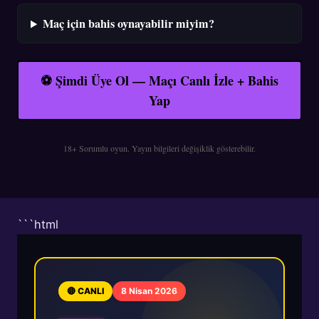
Maç için bahis oynayabilir miyim?
⚽ Şimdi Üye Ol — Maçı Canlı İzle + Bahis
Yap
18+ Sorumlu oyun. Yayın bilgileri değişiklik gösterebilir.
```html
🔴 CANLI
8 Nisan 2026