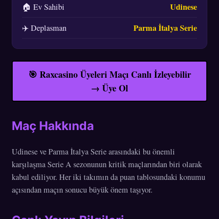
Udinese
🏠 Ev Sahibi
Parma İtalya Serie
✈️ Deplasman
🎯 Raxcasino Üyeleri Maçı Canlı İzleyebilir
→ Üye Ol
Maç Hakkında
Udinese ve Parma İtalya Serie arasındaki bu önemli
karşılaşma Serie A sezonunun kritik maçlarından biri olarak
kabul ediliyor. Her iki takımın da puan tablosundaki konumu
açısından maçın sonucu büyük önem taşıyor.