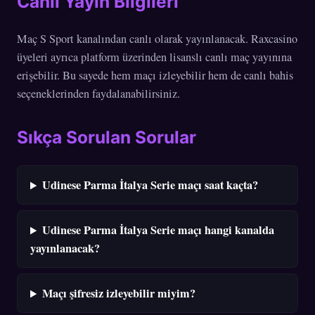
Canlı Yayın Bilgileri
Maç S Sport kanalından canlı olarak yayınlanacak. Raxcasino
üyeleri ayrıca platform üzerinden lisanslı canlı maç yayınına
erişebilir. Bu sayede hem maçı izleyebilir hem de canlı bahis
seçeneklerinden faydalanabilirsiniz.
Sıkça Sorulan Sorular
Udinese Parma İtalya Serie maçı saat kaçta?
Udinese Parma İtalya Serie maçı hangi kanalda
yayınlanacak?
Maçı şifresiz izleyebilir miyim?