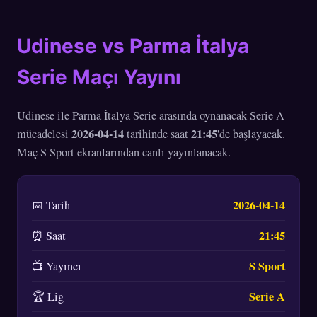
Udinese vs Parma İtalya
Serie Maçı Yayını
Udinese ile Parma İtalya Serie arasında oynanacak Serie A
2026-04-14
21:45
mücadelesi
tarihinde saat
'de başlayacak.
Maç S Sport ekranlarından canlı yayınlanacak.
2026-04-14
📅 Tarih
21:45
⏰ Saat
S Sport
📺 Yayıncı
Serie A
🏆 Lig