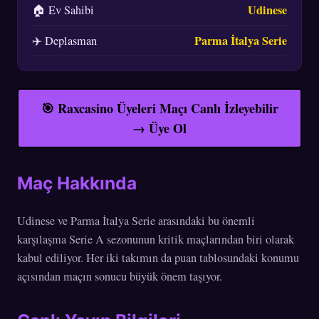
Udinese
🏠 Ev Sahibi
Parma İtalya Serie
✈️ Deplasman
🎯 Raxcasino Üyeleri Maçı Canlı İzleyebilir
→ Üye Ol
Maç Hakkında
Udinese ve Parma İtalya Serie arasındaki bu önemli
karşılaşma Serie A sezonunun kritik maçlarından biri olarak
kabul ediliyor. Her iki takımın da puan tablosundaki konumu
açısından maçın sonucu büyük önem taşıyor.