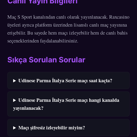
Canlı Yayın Bilgileri
Maç S Sport kanalından canlı olarak yayınlanacak. Raxcasino
üyeleri ayrıca platform üzerinden lisanslı canlı maç yayınına
erişebilir. Bu sayede hem maçı izleyebilir hem de canlı bahis
seçeneklerinden faydalanabilirsiniz.
Sıkça Sorulan Sorular
Udinese Parma İtalya Serie maçı saat kaçta?
Udinese Parma İtalya Serie maçı hangi kanalda
yayınlanacak?
Maçı şifresiz izleyebilir miyim?