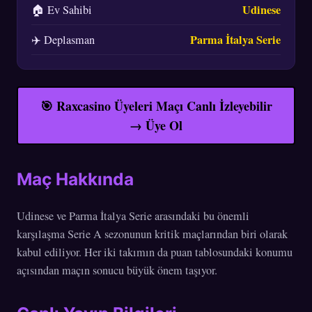
Udinese
🏠 Ev Sahibi
Parma İtalya Serie
✈️ Deplasman
🎯 Raxcasino Üyeleri Maçı Canlı İzleyebilir
→ Üye Ol
Maç Hakkında
Udinese ve Parma İtalya Serie arasındaki bu önemli
karşılaşma Serie A sezonunun kritik maçlarından biri olarak
kabul ediliyor. Her iki takımın da puan tablosundaki konumu
açısından maçın sonucu büyük önem taşıyor.