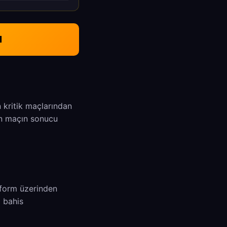
l
 kritik maçlarından
an maçın sonucu
tform üzerinden
ı bahis