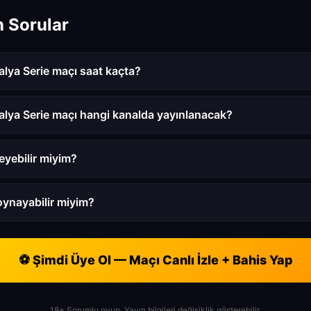
n Sorular
alya Serie maçı saat kaçta?
alya Serie maçı hangi kanalda yayınlanacak?
leyebilir miyim?
oynayabilir miyim?
⚽ Şimdi Üye Ol — Maçı Canlı İzle + Bahis Yap
18+ Sorumlu oyun. Yayın bilgileri değişiklik gösterebilir.