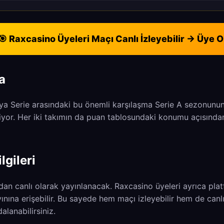
🎯 Raxcasino Üyeleri Maçı Canlı İzleyebilir → Üye O
a
ya Serie arasındaki bu önemli karşılaşma Serie A sezonunun
iliyor. Her iki takımın da puan tablosundaki konumu açısınd
lgileri
an canlı olarak yayınlanacak. Raxcasino üyeleri ayrıca pla
yınına erişebilir. Bu sayede hem maçı izleyebilir hem de canl
lanabilirsiniz.