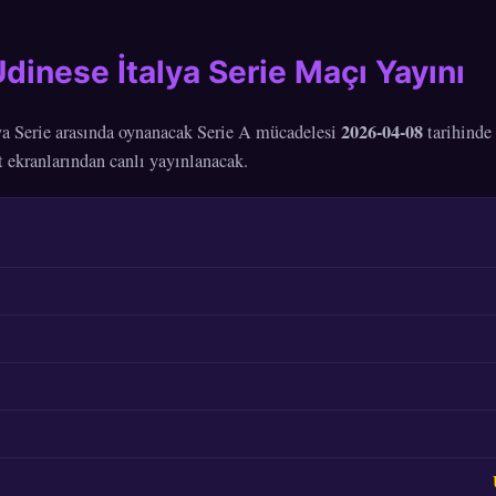
dinese İtalya Serie Maçı Yayını
2026-04-08
ya Serie arasında oynanacak Serie A mücadelesi
tarihinde
 ekranlarından canlı yayınlanacak.