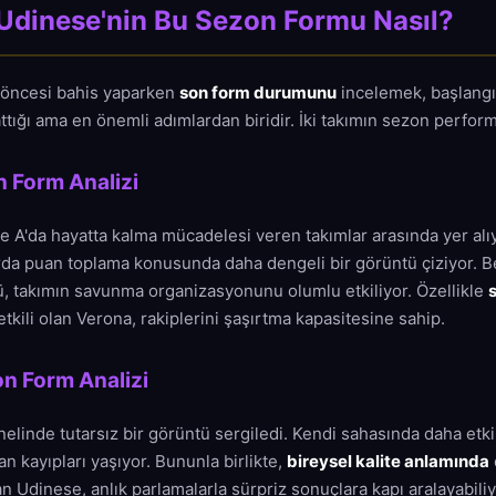
Udinese'nin Bu Sezon Formu Nasıl?
 öncesi bahis yaparken
son form durumunu
incelemek, başlangı
lattığı ama en önemli adımlardan biridir. İki takımın sezon perfor
n Form Analizi
 A'da hayatta kalma mücadelesi veren takımlar arasında yer alıyo
rda puan toplama konusunda daha dengeli bir görüntü çiziyor. B
cü, takımın savunma organizasyonunu olumlu etkiliyor. Özellikle
kili olan Verona, rakiplerini şaşırtma kapasitesine sahip.
on Form Analizi
linde tutarsız bir görüntü sergiledi. Kendi sahasında daha etkil
 kayıpları yaşıyor. Bununla birlikte,
bireysel kalite anlamında
n Udinese, anlık parlamalarla sürpriz sonuçlara kapı aralayabili