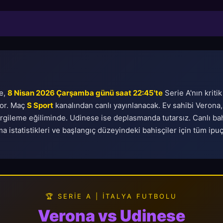
se,
8 Nisan 2026 Çarşamba günü saat 22:45'te
Serie A'nın kriti
yor. Maç
S Sport
kanalından canlı yayınlanacak. Ev sahibi Verona
rgileme eğiliminde. Udinese ise deplasmanda tutarsız. Canlı bah
şma istatistikleri ve başlangıç düzeyindeki bahisçiler için tüm ipu
🏆 SERIE A | İTALYA FUTBOLU
Verona vs Udinese