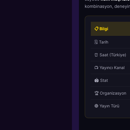
kombinasyon, deneyimli
📋 Bilgi
🗓️ Tarih
⏰ Saat (Türkiye)
📺 Yayıncı Kanal
🏟️ Stat
🏆 Organizasyon
🔴 Yayın Türü