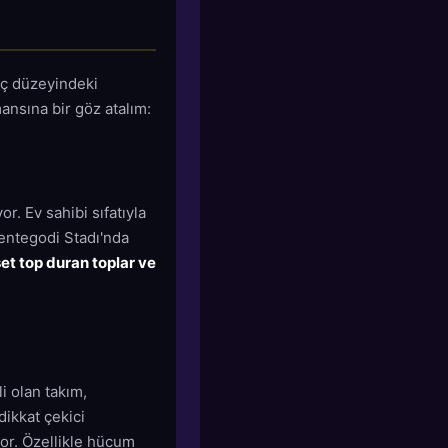
ç düzeyindeki
mansına bir göz atalım:
r. Ev sahibi sıfatıyla
entegodi Stadı'nda
set top duran toplar ve
i olan takım,
dikkat çekici
yor. Özellikle hücum