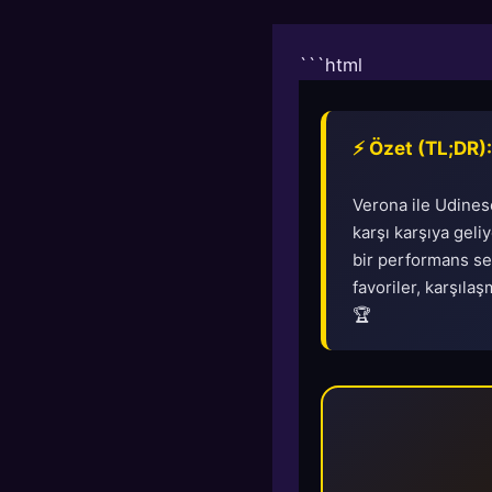
```html
⚡ Özet (TL;DR):
Verona ile Udine
karşı karşıya geli
bir performans se
favoriler, karşıla
🏆