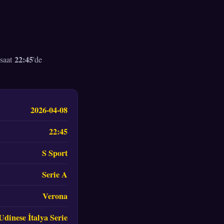
22:45
 saat
'de
2026-04-08
22:45
S Sport
Serie A
Verona
Udinese İtalya Serie