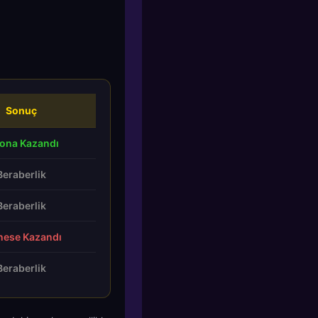
Sonuç
ona Kazandı
Beraberlik
Beraberlik
nese Kazandı
Beraberlik