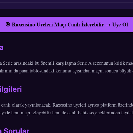
🎯 Raxcasino Üyeleri Maçı Canlı İzleyebilir → Üye Ol
a
a Serie arasındaki bu önemli karşılaşma Serie A sezonunun kritik maç
 takımın da puan tablosundaki konumu açısından maçın sonucu büyük 
lgileri
canlı olarak yayınlanacak. Raxcasino üyeleri ayrıca platform üzerinde
sayede hem maçı izleyebilir hem de canlı bahis seçeneklerinden faydal
n Sorular