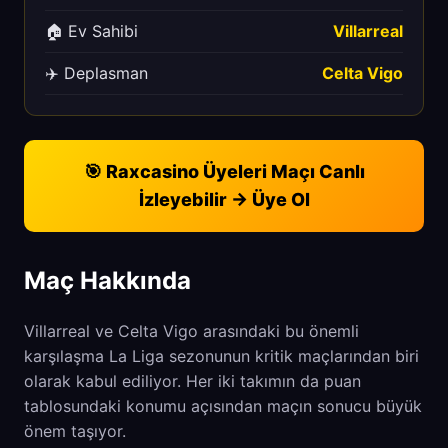
🏠 Ev Sahibi
Villarreal
✈️ Deplasman
Celta Vigo
🎯 Raxcasino Üyeleri Maçı Canlı
İzleyebilir → Üye Ol
Maç Hakkında
Villarreal ve Celta Vigo arasındaki bu önemli
karşılaşma La Liga sezonunun kritik maçlarından biri
olarak kabul ediliyor. Her iki takımın da puan
tablosundaki konumu açısından maçın sonucu büyük
önem taşıyor.