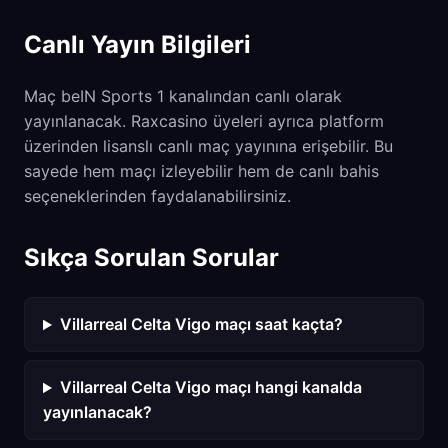
Canlı Yayın Bilgileri
Maç beIN Sports 1 kanalından canlı olarak
yayınlanacak. Raxcasino üyeleri ayrıca platform
üzerinden lisanslı canlı maç yayınına erişebilir. Bu
sayede hem maçı izleyebilir hem de canlı bahis
seçeneklerinden faydalanabilirsiniz.
Sıkça Sorulan Sorular
Villarreal Celta Vigo maçı saat kaçta?
Villarreal Celta Vigo maçı hangi kanalda
yayınlanacak?