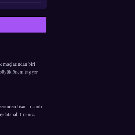
 maçlarından biri
 büyük önem taşıyor.
erinden lisanslı canlı
ydalanabilirsiniz.