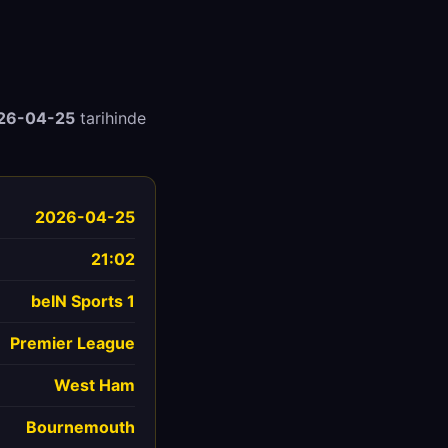
26-04-25
tarihinde
2026-04-25
21:02
beIN Sports 1
Premier League
West Ham
Bournemouth