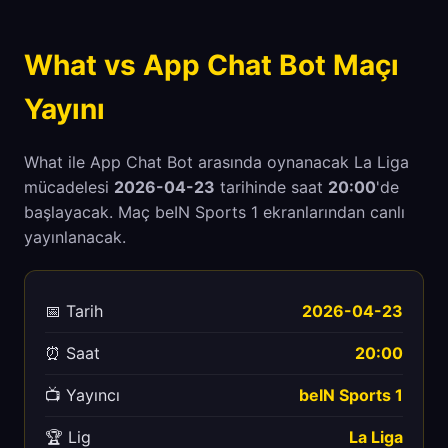
What vs App Chat Bot Maçı
Yayını
What ile App Chat Bot arasında oynanacak La Liga
mücadelesi
2026-04-23
tarihinde saat
20:00
'de
başlayacak. Maç beIN Sports 1 ekranlarından canlı
yayınlanacak.
📅 Tarih
2026-04-23
⏰ Saat
20:00
📺 Yayıncı
beIN Sports 1
🏆 Lig
La Liga