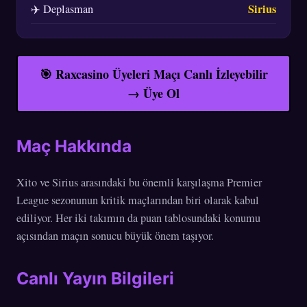
Sirius
✈️ Deplasman
🎯 Raxcasino Üyeleri Maçı Canlı İzleyebilir
→ Üye Ol
Maç Hakkında
Xito ve Sirius arasındaki bu önemli karşılaşma Premier
League sezonunun kritik maçlarından biri olarak kabul
ediliyor. Her iki takımın da puan tablosundaki konumu
açısından maçın sonucu büyük önem taşıyor.
Canlı Yayın Bilgileri