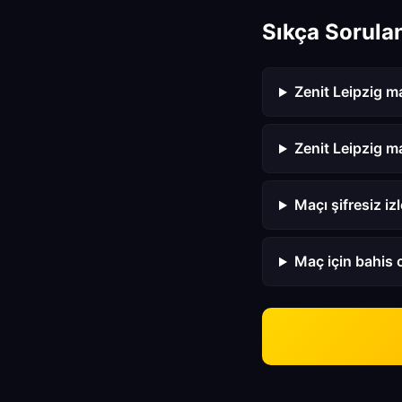
Sıkça Sorula
Zenit Leipzig m
Zenit Leipzig m
Maçı şifresiz iz
Maç için bahis 