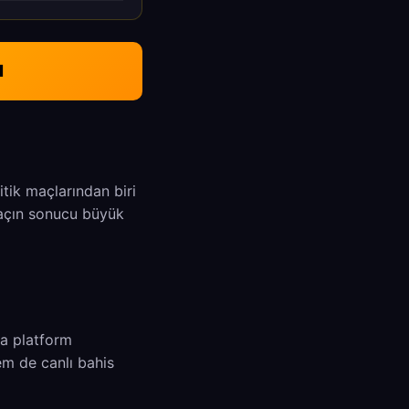
l
tik maçlarından biri
maçın sonucu büyük
ca platform
em de canlı bahis