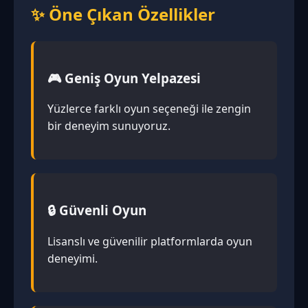
✨ Öne Çıkan Özellikler
🎮 Geniş Oyun Yelpazesi
Yüzlerce farklı oyun seçeneği ile zengin
bir deneyim sunuyoruz.
🔒 Güvenli Oyun
Lisanslı ve güvenilir platformlarda oyun
deneyimi.