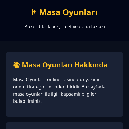
🃏 Masa Oyunları
Poker, blackjack, rulet ve daha fazlası
📚 Masa Oyunları Hakkında
Masa Oyunları, online casino dünyasının
önemli kategorilerinden biridir. Bu sayfada
masa oyunları ile ilgili kapsamlı bilgiler
bulabilirsiniz.