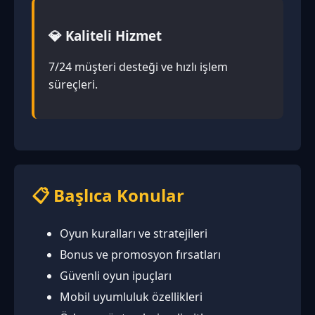
💎 Kaliteli Hizmet
7/24 müşteri desteği ve hızlı işlem
süreçleri.
📋 Başlıca Konular
Oyun kuralları ve stratejileri
Bonus ve promosyon fırsatları
Güvenli oyun ipuçları
Mobil uyumluluk özellikleri